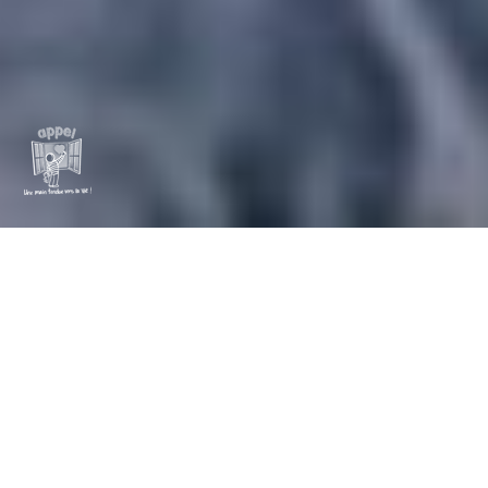
Pour l’Association Philanthropique des Parents d’Enfants
atteints de leucémie et autres cancers, concevoir une vidéo
teaser ayant vocation à faire comprendre les objectifs et les
fonctions de l’association et ainsi générer des dons et des
implications bénévoles.