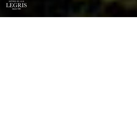
Mettre en mots et en images l’identité,
le positionnement et
la singularité de l’entreprise Legris,
en offrant un nouveau
regard sur ses métiers.