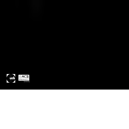
Pour l’association ACS-France et le laboratoire UCB
Pharma, création et réalisation d’un programme
pédagogique et documentaire au long cours, prenant pour
sujet l’errance médicale et les parcours des patients atteints
de Spondyloarthrite. Accompagnement du dispositif par une
stratégie de communication multicanal.