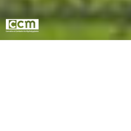
Pour l’association Connaitre et Combattre les
Myélodysplasies (CCM) et Novartis France, concevoir un
outil d’information à destination du grand public et du corps
médical, oeuvrant à une meilleure reconnaissance des
Myélodysplasies, une amélioration de son diagnostic et une
meilleure prise en charge des patients.