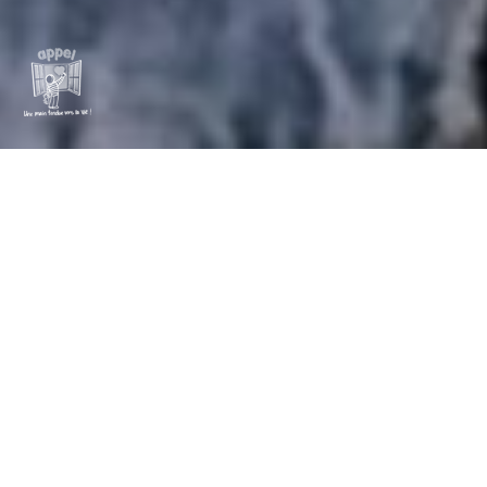
Pour l’Association Philanthropique des Parents d’Enfants
atteints de leucémie et autres cancers, concevoir une vidéo
teaser ayant vocation à faire comprendre les objectifs et les
fonctions de l’association et ainsi générer des dons et des
implications bénévoles.