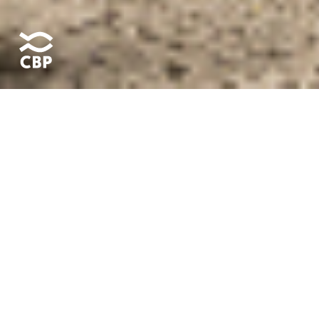
Pour l’entreprise Mauritanienne de pêche et de congélation
de poisson
Cap Blanc Pélagique :
conception et réalisation
d’une campagne de communication pour soutenir leurs
actions institutionnelles, digitales et média en faveur d’une
activité de pêche durable destinée à la consommation
humaine.