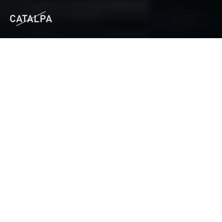
En 2015, l'agence Catalpa s'est ancrée dans la commune
de Plouguerneau (29), dans le lieu-dit Lost an Aod. Dans
une maison pleine d'histoire, se créé un nouvel espace de
travail, de vie, dédié à la compréhension des métiers, des
figures et du patrimoine économique et social qui nourrit
cette région. A l'initiative de l'agence Catalpa, Travailleurs
des Mers est un reportage, sur plusieurs marées, à la
rencontre d'hommes de la mer, en Finistère nord. Un
moment de mise en abyme sur des êtres et des métiers de
notre quotidien.