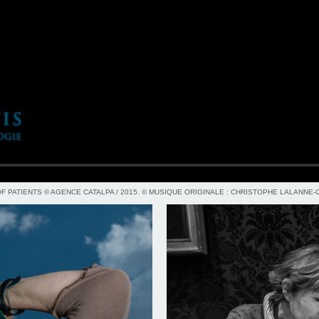
PATIENTS © AGENCE CATALPA / 2015. © MUSIQUE ORIGINALE : CHRISTOPHE LALANNE-