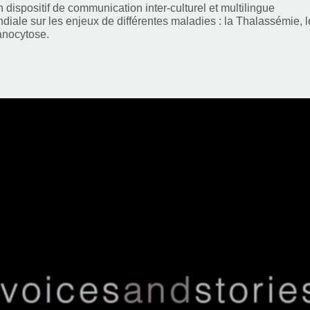
dispositif de communication inter-culturel et multilingue
ndiale sur les enjeux de différentes maladies : la Thalassémie, 
anocytose.