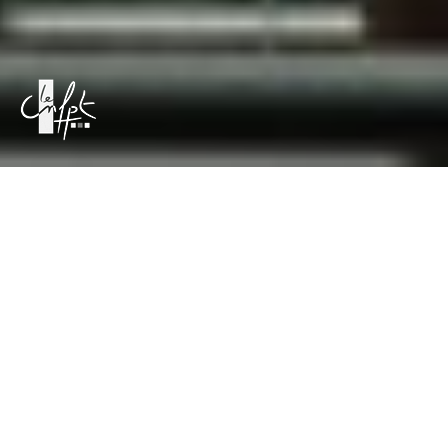
À l’occasion de la quatrième université de l’innovation
publique territoriale, rendre compte du processus
d’apprentissage de différents participants à un défi territorial
sur ‘le rapport police-population’, mis en place par le Centre
National de la Fonction Publique Territoriale (CNFPT).